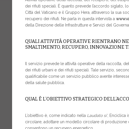
dei rifiuti speciali. È quanto prevede l’accordo siglato, 
Città del Vaticano e il Gruppo Hera, attraverso la sua so
recupero dei rifiuti. Ne parla in questa intervista a
www.va
della Direzione delle Infrastrutture e Servizi del Governa
QUALI ATTIVITÀ OPERATIVE RIENTRANO N
SMALTIMENTO, RECUPERO, INNOVAZIONE T
Il servizio prevede le attività operative della raccolta, 
dei rifiuti urbani e dei rifiuti speciali. Tale servizio, s
qualificabile come un servizio pubblico avente interesse 
della salute pubblica.
QUAL È L’OBIETTIVO STRATEGICO DELL’ACC
L’obiettivo è, come indicato nella
Laudato sì’
, Enciclica 
circolare, adottare un modello circolare di produzione de
consentono un recupero energetico.