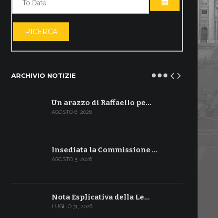
APRI IL CALE
RICERCA
ARCHIVIO NOTIZIE
Un arazzo di Raffaello pe…
AGOSTO 6, 2026
Insediata la Commissione …
AGOSTO 5, 2026
Nota Esplicativa della Le…
LUGLIO 31, 2026