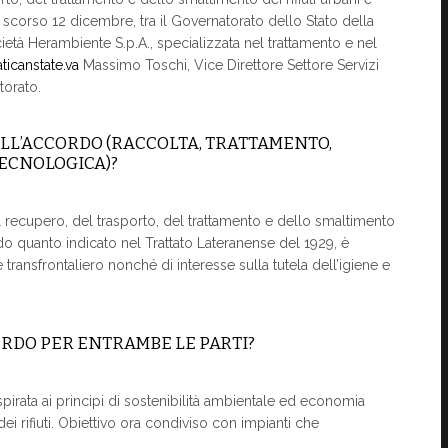
lo scorso 12 dicembre, tra il Governatorato dello Stato della
cietà Herambiente S.p.A., specializzata nel trattamento e nel
ticanstate.va
Massimo Toschi, Vice Direttore Settore Servizi
torato.
ELL’ACCORDO (RACCOLTA, TRATTAMENTO,
ECNOLOGICA)?
del recupero, del trasporto, del trattamento e dello smaltimento
econdo quanto indicato nel Trattato Lateranense del 1929, è
transfrontaliero nonché di interesse sulla tutela dell’igiene e
ORDO PER ENTRAMBE LE PARTI?
ispirata ai principi di sostenibilità ambientale ed economia
i rifiuti. Obiettivo ora condiviso con impianti che