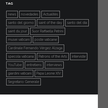
TAG
news
novedades
Actualités
santo del giorno
saint of the day
santo del día
saint du jour
Suor Raffaella Petrini
musei vaticani
poste vaticane
Cardinale Fernando Vérgez Alzaga
specola vaticana
Patrons of the Arts
interviste
YouTube
entretiens
interviews
giardini vaticani
Papa Leone XIV
Segretario Generale