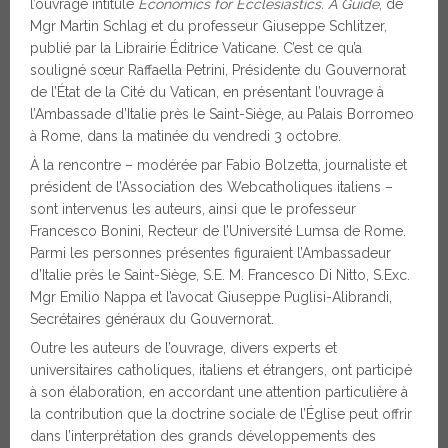
l’ouvrage intitulé
Economics for Ecclesiastics. A Guide
, de
Mgr Martin Schlag et du professeur Giuseppe Schlitzer,
publié par la Librairie Éditrice Vaticane. C’est ce qu’a
souligné sœur Raffaella Petrini, Présidente du Gouvernorat
de l’État de la Cité du Vatican, en présentant l’ouvrage à
l’Ambassade d’Italie près le Saint-Siège, au Palais Borromeo
à Rome, dans la matinée du vendredi 3 octobre.
À la rencontre – modérée par Fabio Bolzetta, journaliste et
président de l’Association des Webcatholiques italiens –
sont intervenus les auteurs, ainsi que le professeur
Francesco Bonini, Recteur de l’Université Lumsa de Rome.
Parmi les personnes présentes figuraient l’Ambassadeur
d’Italie près le Saint-Siège, S.E. M. Francesco Di Nitto, S.Exc.
Mgr Emilio Nappa et l’avocat Giuseppe Puglisi-Alibrandi,
Secrétaires généraux du Gouvernorat.
Outre les auteurs de l’ouvrage, divers experts et
universitaires catholiques, italiens et étrangers, ont participé
à son élaboration, en accordant une attention particulière à
la contribution que la doctrine sociale de l’Église peut offrir
dans l’interprétation des grands développements des