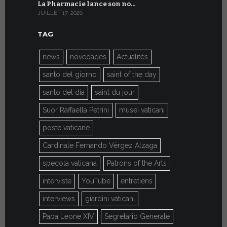
La Pharmacie lance son no…
Du 6 au 27 
JUILLET 17, 2026
JUILLET 7, 20
TAG
news
novedades
Actualités
santo del giorno
saint of the day
santo del día
saint du jour
Suor Raffaella Petrini
musei vaticani
poste vaticane
Cardinale Fernando Vérgez Alzaga
specola vaticana
Patrons of the Arts
interviste
YouTube
entretiens
interviews
giardini vaticani
Papa Leone XIV
Segretario Generale