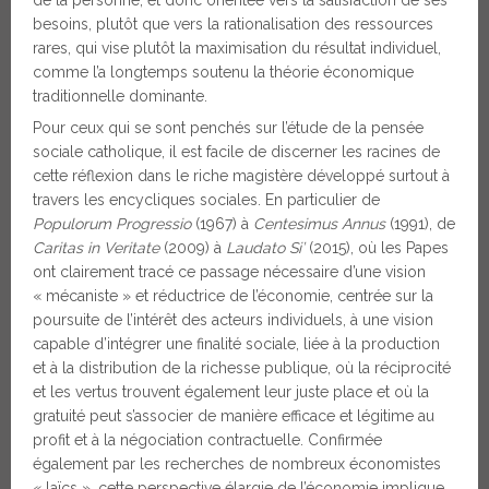
besoins, plutôt que vers la rationalisation des ressources
rares, qui vise plutôt la maximisation du résultat individuel,
comme l’a longtemps soutenu la théorie économique
traditionnelle dominante.
Pour ceux qui se sont penchés sur l’étude de la pensée
sociale catholique, il est facile de discerner les racines de
cette réflexion dans le riche magistère développé surtout à
travers les encycliques sociales. En particulier de
Populorum Progressio
(1967) à
Centesimus Annus
(1991), de
Caritas in Veritate
(2009) à
Laudato Si’
(2015), où les Papes
ont clairement tracé ce passage nécessaire d’une vision
« mécaniste » et réductrice de l’économie, centrée sur la
poursuite de l’intérêt des acteurs individuels, à une vision
capable d’intégrer une finalité sociale, liée à la production
et à la distribution de la richesse publique, où la réciprocité
et les vertus trouvent également leur juste place et où la
gratuité peut s’associer de manière efficace et légitime au
profit et à la négociation contractuelle. Confirmée
également par les recherches de nombreux économistes
« laïcs », cette perspective élargie de l’économie implique