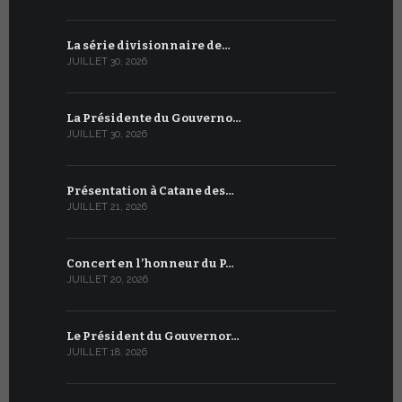
La série divisionnaire de…
Le WSIS For
JUILLET 30, 2026
JUILLET 13, 2
La Présidente du Gouverno…
Trois émi
JUILLET 30, 2026
JUILLET 10, 2
Présentation à Catane des…
Table rond
JUILLET 21, 2026
JUILLET 9, 20
Concert en l’honneur du P…
Conversati
JUILLET 20, 2026
JUILLET 9, 20
Le Président du Gouvernor…
Le message
JUILLET 18, 2026
JUILLET 8, 20