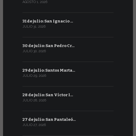
AGOSTO 1, 2026
JULIO 1, 2026
31 de julio: San Ignacio …
30 de juni
JULIO 31, 2026
JUNIO 30, 202
30 de julio: San Pedro Cr…
29 de juni
JULIO 30, 2026
JUNIO 29, 20
29 de julio: Santos Marta…
28 de junio
JULIO 29, 2026
JUNIO 28, 20
28 de julio: San Víctor I…
27 de junio
JULIO 28, 2026
JUNIO 27, 202
27 de julio: San Pantaleó…
26 de juni
JULIO 27, 2026
JUNIO 26, 20