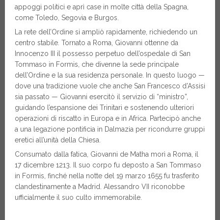
appoggi politici e aprì case in molte città della Spagna,
come Toledo, Segovia e Burgos.
La rete dell’Ordine si ampliò rapidamente, richiedendo un
centro stabile. Tornato a Roma, Giovanni ottenne da
Innocenzo III il possesso perpetuo dell’ospedale di San
Tommaso in Formis, che divenne la sede principale
dell’Ordine e la sua residenza personale. In questo luogo —
dove una tradizione vuole che anche San Francesco d’Assisi
sia passato — Giovanni esercitò il servizio di “ministro”,
guidando l’espansione dei Trinitari e sostenendo ulteriori
operazioni di riscatto in Europa e in Africa. Partecipò anche
a una legazione pontificia in Dalmazia per ricondurre gruppi
eretici all’unità della Chiesa.
Consumato dalla fatica, Giovanni de Matha morì a Roma, il
17 dicembre 1213. Il suo corpo fu deposto a San Tommaso
in Formis, finché nella notte del 19 marzo 1655 fu trasferito
clandestinamente a Madrid. Alessandro VII riconobbe
ufficialmente il suo culto immemorabile.