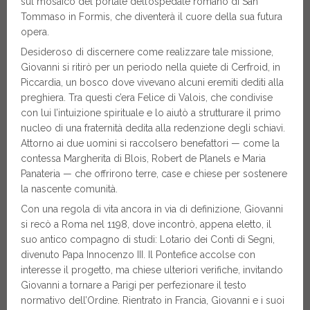
sul mosaico del portale dell’ospedale romano di San
Tommaso in Formis, che diventerà il cuore della sua futura
opera.
Desideroso di discernere come realizzare tale missione,
Giovanni si ritirò per un periodo nella quiete di Cerfroid, in
Piccardia, un bosco dove vivevano alcuni eremiti dediti alla
preghiera. Tra questi c’era Felice di Valois, che condivise
con lui l’intuizione spirituale e lo aiutò a strutturare il primo
nucleo di una fraternità dedita alla redenzione degli schiavi.
Attorno ai due uomini si raccolsero benefattori — come la
contessa Margherita di Blois, Robert de Planels e Maria
Panateria — che offrirono terre, case e chiese per sostenere
la nascente comunità.
Con una regola di vita ancora in via di definizione, Giovanni
si recò a Roma nel 1198, dove incontrò, appena eletto, il
suo antico compagno di studi: Lotario dei Conti di Segni,
divenuto Papa Innocenzo III. Il Pontefice accolse con
interesse il progetto, ma chiese ulteriori verifiche, invitando
Giovanni a tornare a Parigi per perfezionare il testo
normativo dell’Ordine. Rientrato in Francia, Giovanni e i suoi