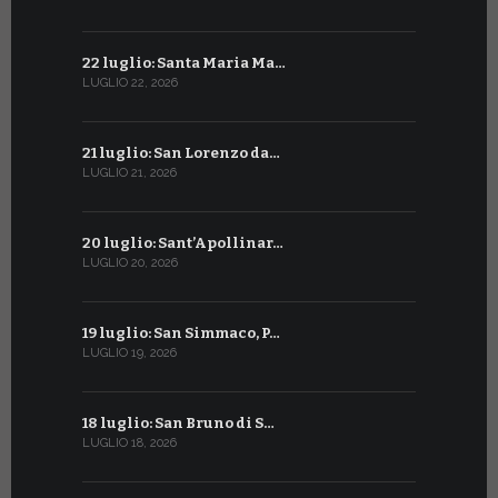
22 luglio: Santa Maria Ma…
22 giugno:
LUGLIO 22, 2026
GIUGNO 22, 2
21 luglio: San Lorenzo da…
21 giugno:
LUGLIO 21, 2026
GIUGNO 21, 2
20 luglio: Sant’Apollinar…
20 giugno:
LUGLIO 20, 2026
GIUGNO 20, 2
19 luglio: San Simmaco, P…
17 giugno:
LUGLIO 19, 2026
GIUGNO 17, 2
18 luglio: San Bruno di S…
16 giugno:
LUGLIO 18, 2026
GIUGNO 16, 2