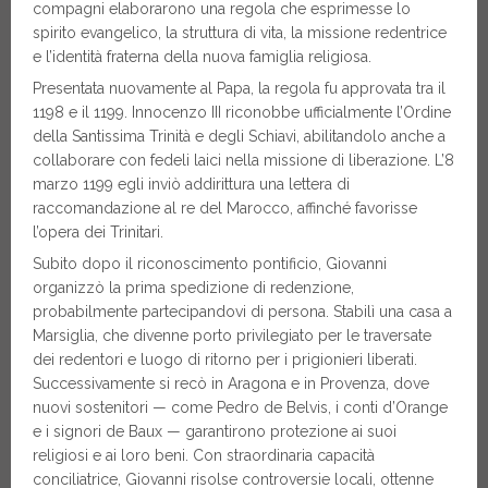
compagni elaborarono una regola che esprimesse lo
spirito evangelico, la struttura di vita, la missione redentrice
e l’identità fraterna della nuova famiglia religiosa.
Presentata nuovamente al Papa, la regola fu approvata tra il
1198 e il 1199. Innocenzo III riconobbe ufficialmente l’Ordine
della Santissima Trinità e degli Schiavi, abilitandolo anche a
collaborare con fedeli laici nella missione di liberazione. L’8
marzo 1199 egli inviò addirittura una lettera di
raccomandazione al re del Marocco, affinché favorisse
l’opera dei Trinitari.
Subito dopo il riconoscimento pontificio, Giovanni
organizzò la prima spedizione di redenzione,
probabilmente partecipandovi di persona. Stabilì una casa a
Marsiglia, che divenne porto privilegiato per le traversate
dei redentori e luogo di ritorno per i prigionieri liberati.
Successivamente si recò in Aragona e in Provenza, dove
nuovi sostenitori — come Pedro de Belvis, i conti d’Orange
e i signori de Baux — garantirono protezione ai suoi
religiosi e ai loro beni. Con straordinaria capacità
conciliatrice, Giovanni risolse controversie locali, ottenne