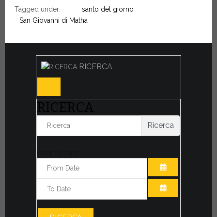
Tagged under:
santo del giorno
San Giovanni di Matha
RICERCA
RICERCA
Ricerca
Filter by date:
APRI IL CALE
APRI IL CALE