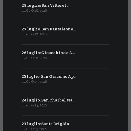
28 luglio: San Vittore I…
28 giugno:
LUGLIO 28, 2026
GIUGNO 28, 2
27 luglio: San Pantaleone…
27 giugno: 
LUGLIO 27, 2026
GIUGNO 27, 2
26 luglio: Gioacchino e A…
26 giugno:
LUGLIO 26, 2026
GIUGNO 26, 2
25 luglio: San Giacomo Ap…
25 giugno:
LUGLIO 25, 2026
GIUGNO 25, 2
24 luglio: San Charbel Ma…
24 giugno:
LUGLIO 24, 2026
GIUGNO 24, 2
23 luglio: Santa Brigida …
23 giugno:
LUGLIO 23, 2026
GIUGNO 23, 2