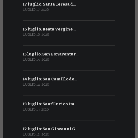
17 luglio: Santa Teresa d…
15 giugno:
LUGLIO 17, 2026
GIUGNO 15, 2
16 luglio: Beata Vergine …
13 giugno
LUGLIO 16, 2026
GIUGNO 13, 2
15 luglio: San Bonaventur…
12 giugno:
LUGLIO 15, 2026
GIUGNO 12, 2
14 luglio: San Camillo de…
11 giugno:
LUGLIO 14, 2026
GIUGNO 11, 2
13 luglio: Sant’Enrico Im…
10 giugno:
LUGLIO 13, 2026
GIUGNO 10, 2
12 luglio: San Giovanni G…
9 giugno: 
LUGLIO 12, 2026
GIUGNO 9, 20