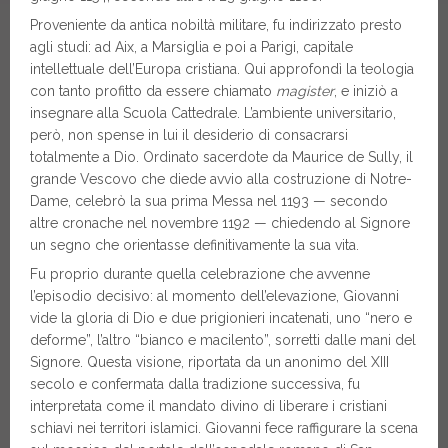
Proveniente da antica nobiltà militare, fu indirizzato presto
agli studi: ad Aix, a Marsiglia e poi a Parigi, capitale
intellettuale dell’Europa cristiana. Qui approfondì la teologia
con tanto profitto da essere chiamato
magister
, e iniziò a
insegnare alla Scuola Cattedrale. L’ambiente universitario,
però, non spense in lui il desiderio di consacrarsi
totalmente a Dio. Ordinato sacerdote da Maurice de Sully, il
grande Vescovo che diede avvio alla costruzione di Notre-
Dame, celebrò la sua prima Messa nel 1193 — secondo
altre cronache nel novembre 1192 — chiedendo al Signore
un segno che orientasse definitivamente la sua vita.
Fu proprio durante quella celebrazione che avvenne
l’episodio decisivo: al momento dell’elevazione, Giovanni
vide la gloria di Dio e due prigionieri incatenati, uno “nero e
deforme”, l’altro “bianco e macilento”, sorretti dalle mani del
Signore. Questa visione, riportata da un anonimo del XIII
secolo e confermata dalla tradizione successiva, fu
interpretata come il mandato divino di liberare i cristiani
schiavi nei territori islamici. Giovanni fece raffigurare la scena