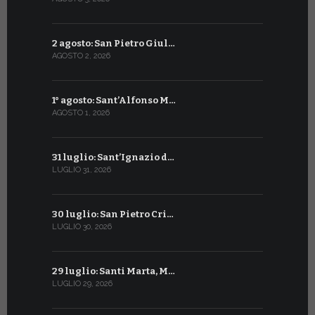
2 agosto: San Pietro Giul…
3 luglio: 
AGOSTO 2, 2026
LUGLIO 3, 202
1° agosto: Sant’Alfonso M…
2 luglio: 
AGOSTO 1, 2026
LUGLIO 2, 20
31 luglio: Sant’Ignazio d…
1° luglio: 
LUGLIO 31, 2026
LUGLIO 1, 202
30 luglio: San Pietro Cri…
30 giugno:
LUGLIO 30, 2026
GIUGNO 30, 2
29 luglio: Santi Marta, M…
29 giugno:
LUGLIO 29, 2026
GIUGNO 29, 2