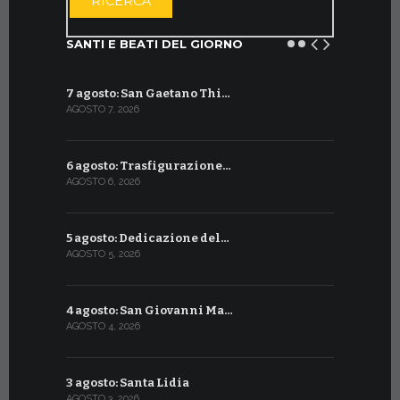
RICERCA
SANTI E BEATI DEL GIORNO
7 agosto: San Gaetano Thi…
8 luglio: 
AGOSTO 7, 2026
LUGLIO 8, 20
6 agosto: Trasfigurazione…
7 luglio: 
AGOSTO 6, 2026
LUGLIO 7, 202
5 agosto: Dedicazione del…
6 luglio: S
AGOSTO 5, 2026
LUGLIO 6, 20
4 agosto: San Giovanni Ma…
5 luglio: 
AGOSTO 4, 2026
LUGLIO 5, 20
3 agosto: Santa Lidia
4 luglio: S
AGOSTO 3, 2026
LUGLIO 4, 20