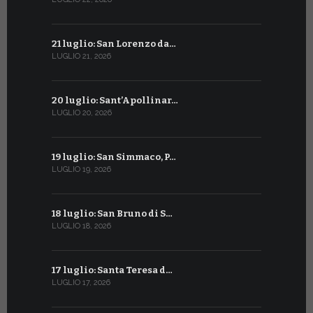
21 luglio: San Lorenzo da…
21 giugno:
LUGLIO 21, 2026
GIUGNO 21, 2
20 luglio: Sant’Apollinar…
20 giugno:
LUGLIO 20, 2026
GIUGNO 20, 2
19 luglio: San Simmaco, P…
17 giugno:
LUGLIO 19, 2026
GIUGNO 17, 2
18 luglio: San Bruno di S…
16 giugno:
LUGLIO 18, 2026
GIUGNO 16, 2
17 luglio: Santa Teresa d…
15 giugno:
LUGLIO 17, 2026
GIUGNO 15, 2