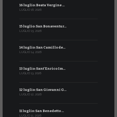
16 luglio: Beata Vergine …
13 giugno
LUGLIO 16, 2026
GIUGNO 13, 2
15 luglio: San Bonaventur…
12 giugno:
LUGLIO 15, 2026
GIUGNO 12, 2
14 luglio: San Camillo de…
11 giugno:
LUGLIO 14, 2026
GIUGNO 11, 2
13 luglio: Sant’Enrico Im…
10 giugno:
LUGLIO 13, 2026
GIUGNO 10, 2
12 luglio: San Giovanni G…
9 giugno: 
LUGLIO 12, 2026
GIUGNO 9, 20
11 luglio: San Benedetto …
La Penteco
LUGLIO 11, 2026
GIUGNO 8, 20