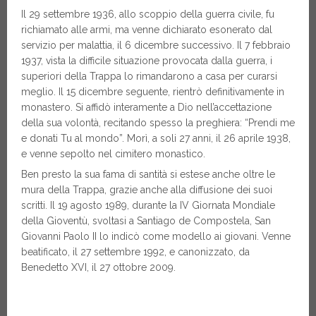
Il 29 settembre 1936, allo scoppio della guerra civile, fu
richiamato alle armi, ma venne dichiarato esonerato dal
servizio per malattia, il 6 dicembre successivo. Il 7 febbraio
1937, vista la difficile situazione provocata dalla guerra, i
superiori della Trappa lo rimandarono a casa per curarsi
meglio. Il 15 dicembre seguente, rientrò definitivamente in
monastero. Si affidò interamente a Dio nell’accettazione
della sua volontà, recitando spesso la preghiera: “Prendi me
e donati Tu al mondo”. Morì, a soli 27 anni, il 26 aprile 1938,
e venne sepolto nel cimitero monastico.
Ben presto la sua fama di santità si estese anche oltre le
mura della Trappa, grazie anche alla diffusione dei suoi
scritti. Il 19 agosto 1989, durante la IV Giornata Mondiale
della Gioventù, svoltasi a Santiago de Compostela, San
Giovanni Paolo II lo indicò come modello ai giovani. Venne
beatificato, il 27 settembre 1992, e canonizzato, da
Benedetto XVI, il 27 ottobre 2009.