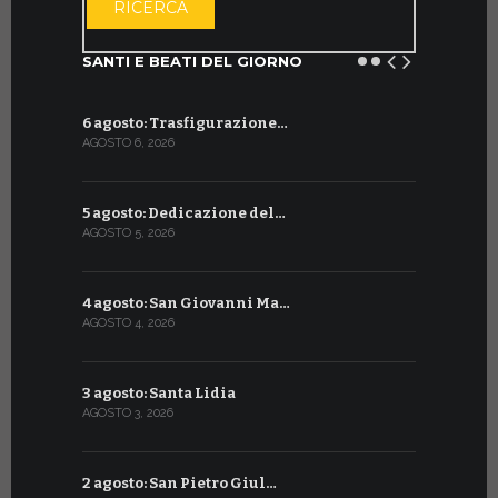
RICERCA
SANTI E BEATI DEL GIORNO
6 agosto: Trasfigurazione…
7 luglio: 
AGOSTO 6, 2026
LUGLIO 7, 202
5 agosto: Dedicazione del…
6 luglio: S
AGOSTO 5, 2026
LUGLIO 6, 20
4 agosto: San Giovanni Ma…
5 luglio: 
AGOSTO 4, 2026
LUGLIO 5, 20
3 agosto: Santa Lidia
4 luglio: S
AGOSTO 3, 2026
LUGLIO 4, 20
2 agosto: San Pietro Giul…
3 luglio: 