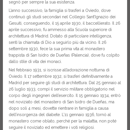
segnò per sempre la sua esistenza.
L’anno successivo, la famiglia si trasferì a Oviedo, dove
continuò gli studi secondari nel Collegio Sant’Ignazio dei
Gesuiti, conseguendo, il 15 aprile 1930, il baccellierato. Il 26
aprile successivo, fu ammesso alla Scuola superiore di
architettura di Madrid. Dotato di particolare intelligenza,
sentì la chiamata di Dio a seguirlo più da vicino. Il 26
settembre 1930, fece la sua prima vita al monastero
trappista di San Isidro de Dueñas (Palencia), dove fu colpito
dallo stile di vita dei monaci.
Nel febbraio 1931, si iscrisse all’adorazione notturna di
Oviedo. Il 17 settembre 1932, si trasferì definitivamente a
Madrid per seguire gli studi di architettura. Dal 25 gennaio al
26 luglio 1933, compì il servizio militare obbligatorio nel
corpo degli ingegneri dell’esercito. Il 15 gennaio 1934, entrò
nel noviziato del monastero di San Isidro de Dueñas, ma
dopo soli 4 mesi, dovette rientrare in famiglia a causa
dell’insorgenza del diabete. L’11 gennaio 1936, tornò al
monastero come oblato, perché per la malattia, non poté
seguire il noviziato ed emettere i voti religiosi.