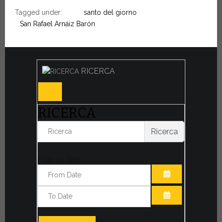
Tagged under:
santo del giorno
San Rafael Arnáiz Barón
RICERCA
RICERCA
Ricerca
Filter by date:
APRI IL CALE
APRI IL CALE