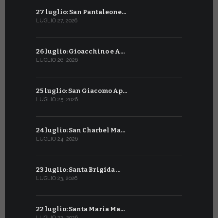
27 luglio: San Pantaleone…
27 giugno: 
LUGLIO 27, 2026
GIUGNO 27, 2
26 luglio: Gioacchino e A…
26 giugno:
LUGLIO 26, 2026
GIUGNO 26, 2
25 luglio: San Giacomo Ap…
25 giugno:
LUGLIO 25, 2026
GIUGNO 25, 2
24 luglio: San Charbel Ma…
24 giugno:
LUGLIO 24, 2026
GIUGNO 24, 2
23 luglio: Santa Brigida …
23 giugno:
LUGLIO 23, 2026
GIUGNO 23, 2
22 luglio: Santa Maria Ma…
22 giugno:
LUGLIO 22, 2026
GIUGNO 22, 2